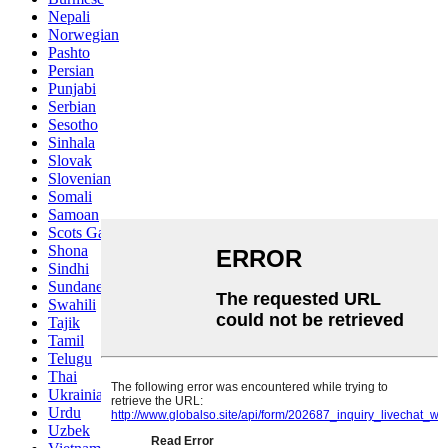
Nepali
Norwegian
Pashto
Persian
Punjabi
Serbian
Sesotho
Sinhala
Slovak
Slovenian
Somali
Samoan
Scots Gaelic
Shona
Sindhi
Sundanese
Swahili
Tajik
Tamil
Telugu
Thai
Ukrainian
Urdu
Uzbek