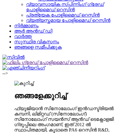
വ്യാവസായിക സ്പിന്നിംഗ് ഗ്രേഡ്
പോളിമൈഡ് റെസിൻ
പ്രത്യേക പോളിമൈഡ് റെസിൻ
വ്യത്യസ്തമായ പോളിമൈഡ് റെസിൻ
നിർമ്മാണം
ആർ ആൻഡ് ഡി
വാർത്ത
സുസ്ഥിര വികസനം
ഞങ്ങളെ സമീപിക്കുക
-->
ഞങ്ങളേക്കുറിച്ച്
ഫ്യൂജിയാൻ സിനോലോംഗ് ഇൻഡസ്ട്രിയൽ
കമ്പനി, ലിമിറ്റഡ് (സിനോലോംഗ്)
സിനോലോംഗ് സയൻസ് ആൻഡ് ടെക്നോളജി
ഗ്രൂപ്പിലെ അംഗമാണ്, ഇത് 2012 ൽ
സ്ഥാപിതമായി, കൂടാതെ PA6 റെസിൻ R&D,