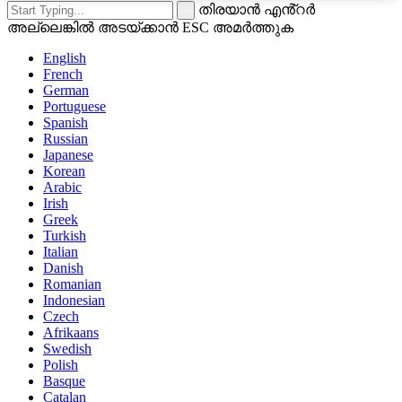
തിരയാൻ എൻ്റർ
അല്ലെങ്കിൽ അടയ്ക്കാൻ ESC അമർത്തുക
English
French
German
Portuguese
Spanish
Russian
Japanese
Korean
Arabic
Irish
Greek
Turkish
Italian
Danish
Romanian
Indonesian
Czech
Afrikaans
Swedish
Polish
Basque
Catalan