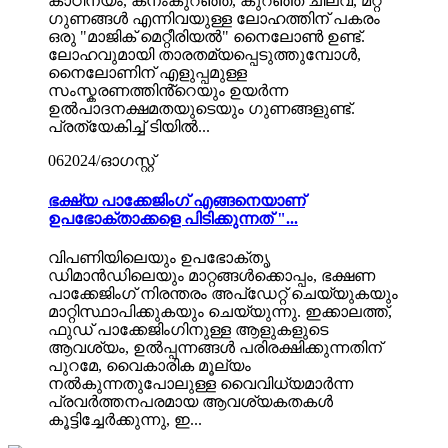
കാഠിന്യം, കനംകുറഞ്ഞ, കുറഞ്ഞ ചിലവ്, മറ്റ്
ഗുണങ്ങൾ എന്നിവയുള്ള ലോഹത്തിന് പകരം
ഒരു "മാജിക് മെറ്റീരിയൽ" നൈലോൺ ഉണ്ട്.
ലോഹവുമായി താരതമ്യപ്പെടുത്തുമ്പോൾ,
നൈലോണിന് എളുപ്പമുള്ള
സംസ്കരണത്തിൻ്റെയും ഉയർന്ന
ഉൽപാദനക്ഷമതയുടെയും ഗുണങ്ങളുണ്ട്.
പ്രത്യേകിച്ച് ടിയിൽ...
06
2024/ഓഗസ്റ്റ്
ഭക്ഷ്യ പാക്കേജിംഗ് എങ്ങനെയാണ്
ഉപഭോക്താക്കളെ പിടിക്കുന്നത് "...
വിപണിയിലെയും ഉപഭോക്തൃ
ഡിമാൻഡിലെയും മാറ്റങ്ങൾക്കൊപ്പം, ഭക്ഷണ
പാക്കേജിംഗ് നിരന്തരം അപ്‌ഡേറ്റ് ചെയ്യുകയും
മാറ്റിസ്ഥാപിക്കുകയും ചെയ്യുന്നു. ഇക്കാലത്ത്,
ഫുഡ് പാക്കേജിംഗിനുള്ള ആളുകളുടെ
ആവശ്യം, ഉൽപ്പന്നങ്ങൾ പരിരക്ഷിക്കുന്നതിന്
പുറമേ, വൈകാരിക മൂല്യം
നൽകുന്നതുപോലുള്ള വൈവിധ്യമാർന്ന
പ്രവർത്തനപരമായ ആവശ്യകതകൾ
കൂട്ടിച്ചേർക്കുന്നു, ഇ...