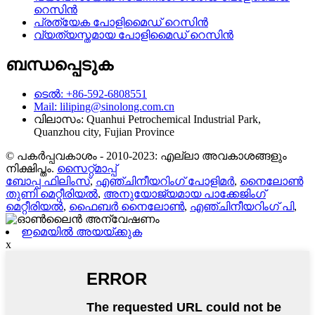
റെസിൻ
പ്രത്യേക പോളിമൈഡ് റെസിൻ
വ്യത്യസ്തമായ പോളിമൈഡ് റെസിൻ
ബന്ധപ്പെടുക
ടെൽ: +86-592-6808551
Mail: liliping@sinolong.com.cn
വിലാസം: Quanhui Petrochemical Industrial Park,
Quanzhou city, Fujian Province
© പകർപ്പവകാശം - 2010-2023: എല്ലാ അവകാശങ്ങളും
നിക്ഷിപ്തം.
സൈറ്റ്മാപ്പ്
ബോപ്പ ഫിലിംസ്
,
എഞ്ചിനീയറിംഗ് പോളിമർ
,
നൈലോൺ
തുണി മെറ്റീരിയൽ
,
അനുയോജ്യമായ പാക്കേജിംഗ്
മെറ്റീരിയൽ
,
ഫൈബർ നൈലോൺ
,
എഞ്ചിനീയറിംഗ് പി
,
ഇമെയിൽ അയയ്ക്കുക
x